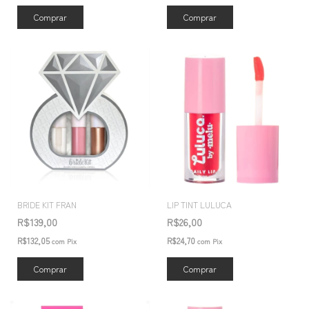
Comprar
BRIDE KIT FRAN
LIP TINT LULUCA
R$139,00
R$26,00
R$132,05
R$24,70
com
Pix
com
Pix
Comprar