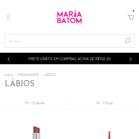
0
p
FRETE GRÁTIS EM COMPRAS ACIMA DE R$150,00
Início
.
MAQUIAGEM
.
LÁBIOS
LÁBIOS
Ordenar
Filtrar