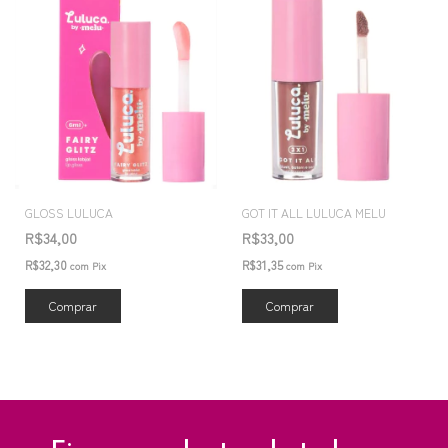
GLOSS LULUCA
GOT IT ALL LULUCA MELU
R$34,00
R$33,00
R$32,30
R$31,35
com
Pix
com
Pix
Comprar