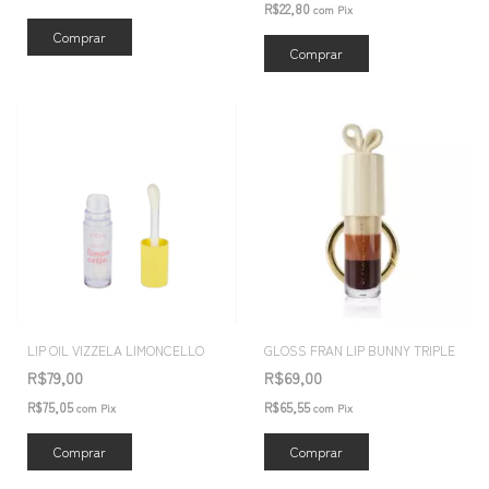
R$22,80
com
Pix
Comprar
LIP OIL VIZZELA LIMONCELLO
GLOSS FRAN LIP BUNNY TRIPLE
R$79,00
R$69,00
R$75,05
R$65,55
com
Pix
com
Pix