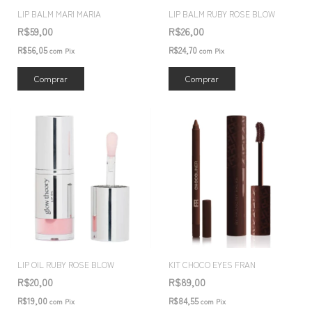
LIP BALM MARI MARIA
LIP BALM RUBY ROSE BLOW
R$59,00
R$26,00
R$56,05
R$24,70
com
Pix
com
Pix
Comprar
Comprar
LIP OIL RUBY ROSE BLOW
KIT CHOCO EYES FRAN
R$20,00
R$89,00
R$19,00
R$84,55
com
Pix
com
Pix