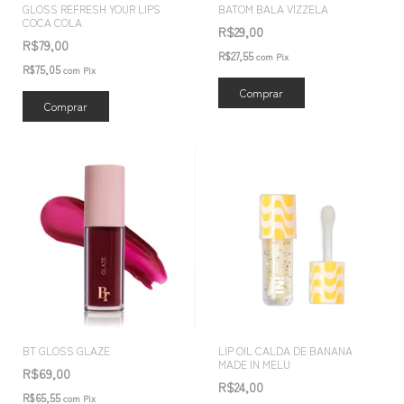
GLOSS REFRESH YOUR LIPS
BATOM BALA VIZZELA
COCA COLA
R$29,00
R$79,00
R$27,55
com
Pix
R$75,05
com
Pix
Comprar
BT GLOSS GLAZE
LIP OIL CALDA DE BANANA
MADE IN MELU
R$69,00
R$24,00
R$65,55
com
Pix