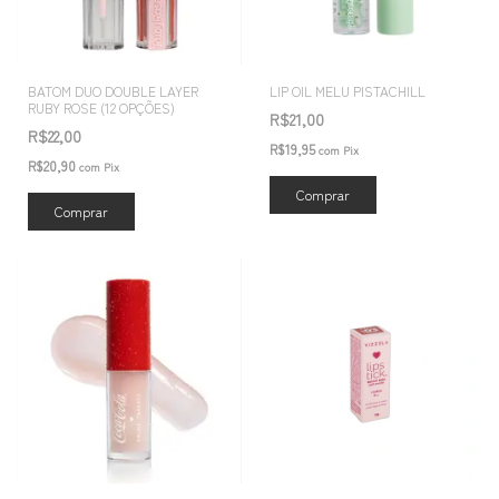
BATOM DUO DOUBLE LAYER
LIP OIL MELU PISTACHILL
RUBY ROSE (12 OPÇÕES)
R$21,00
R$22,00
R$19,95
com
Pix
R$20,90
com
Pix
Comprar