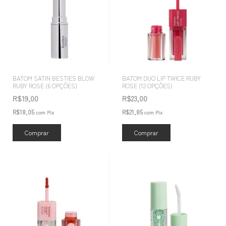
BATOM SATIN BESTIES BLOW
BATOM DUO LIP TWICE RUBY
RUBY ROSE (6 OPÇÕES)
ROSE (12 OPÇÕES)
R$19,00
R$23,00
R$18,05
R$21,85
com
Pix
com
Pix
Comprar
Comprar