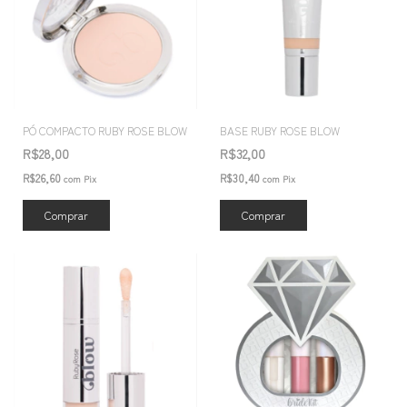
PÓ COMPACTO RUBY ROSE BLOW
BASE RUBY ROSE BLOW
R$28,00
R$32,00
R$26,60
R$30,40
com
Pix
com
Pix
Comprar
Comprar