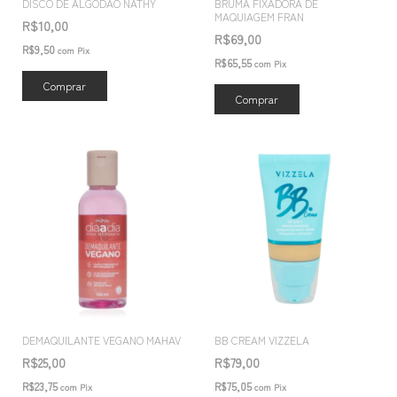
DISCO DE ALGODÃO NATHY
BRUMA FIXADORA DE
MAQUIAGEM FRAN
R$10,00
R$69,00
R$9,50
com
Pix
R$65,55
com
Pix
DEMAQUILANTE VEGANO MAHAV
BB CREAM VIZZELA
R$25,00
R$79,00
R$23,75
R$75,05
com
Pix
com
Pix