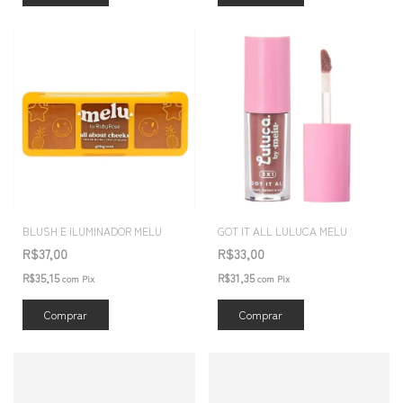
BLUSH E ILUMINADOR MELU
GOT IT ALL LULUCA MELU
R$37,00
R$33,00
R$35,15
R$31,35
com
Pix
com
Pix
Comprar
Comprar