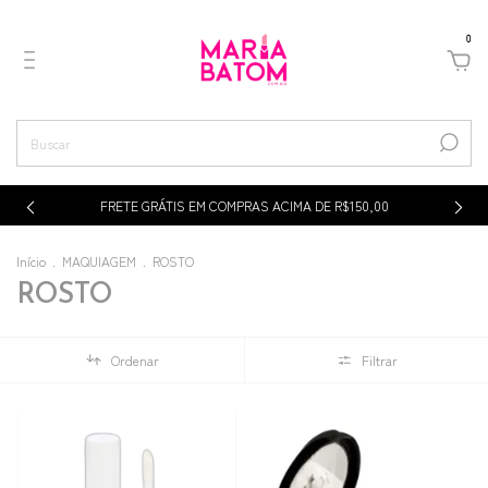
0
p
FRETE GRÁTIS EM COMPRAS ACIMA DE R$150,00
Início
.
MAQUIAGEM
.
ROSTO
ROSTO
Ordenar
Filtrar