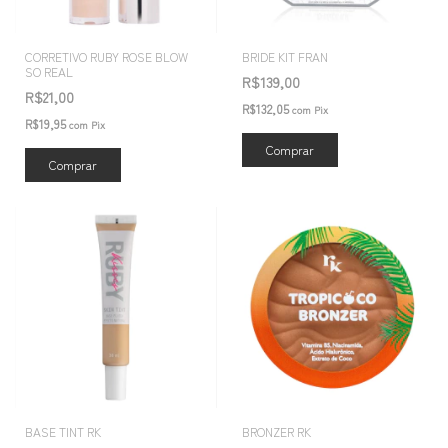
CORRETIVO RUBY ROSE BLOW
BRIDE KIT FRAN
SO REAL
R$139,00
R$21,00
R$132,05
com
Pix
R$19,95
com
Pix
Comprar
BASE TINT RK
BRONZER RK