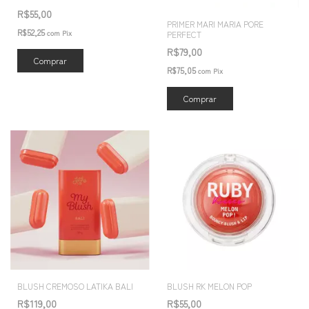
R$55,00
PRIMER MARI MARIA PORE
R$52,25
com
Pix
PERFECT
R$79,00
Comprar
R$75,05
com
Pix
BLUSH CREMOSO LATIKA BALI
BLUSH RK MELON POP
R$119,00
R$55,00