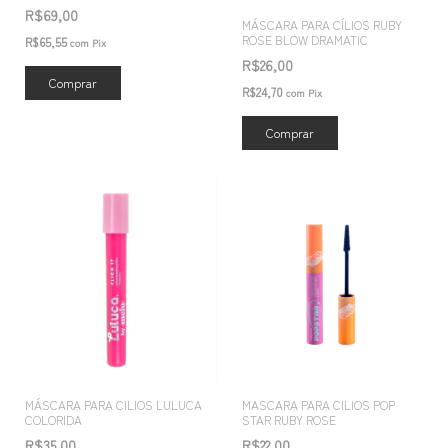
R$69,00
MÁSCARA PARA CÍLIOS RUBY
ROSE BLOW DRAMATIC
R$65,55
com
Pix
R$26,00
R$24,70
com
Pix
MÁSCARA PARA CILIOS LULUCA
MASCARA PARA CILIOS POP
COLORIDA
STAR RUBY ROSE
R$35,00
R$22,00