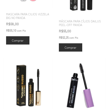
MASCARA PARA CILIOS VIZZELA
BIG NO PANDA
MÁSCARA PARA CÍLIOS DAILUS
R$58,00
PEEL-OFF PANDA
R$55,10
R$55,00
com
Pix
R$52,25
com
Pix
Comprar
Comprar