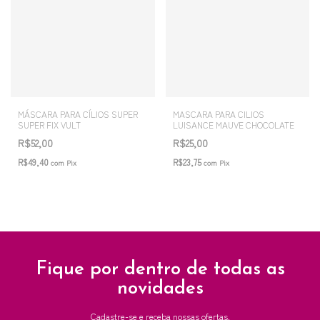
MÁSCARA PARA CÍLIOS SUPER
MASCARA PARA CILIOS
SUPER FIX VULT
LUISANCE MAUVE CHOCOLATE
R$52,00
R$25,00
R$49,40
R$23,75
com
Pix
com
Pix
Fique por dentro de todas as
novidades
Cadastre-se e receba nossas ofertas.