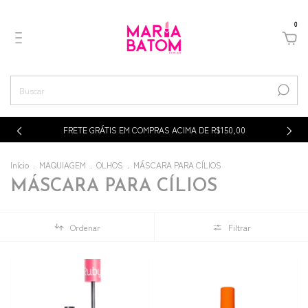
0
p
FRETE GRÁTIS EM COMPRAS ACIMA DE R$150,00
Início
.
MAQUIAGEM
.
OLHOS
.
MÁSCARA PARA CÍLIOS
MÁSCARA PARA CÍLIOS
Ordenar
Filtrar