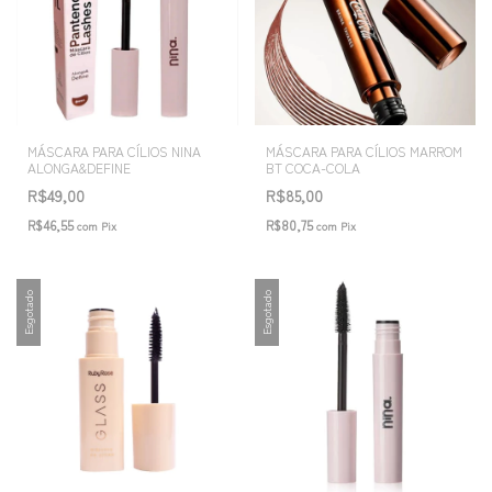
MÁSCARA PARA CÍLIOS NINA
MÁSCARA PARA CÍLIOS MARROM
ALONGA&DEFINE
BT COCA-COLA
R$49,00
R$85,00
R$46,55
R$80,75
com
Pix
com
Pix
Esgotado
Esgotado