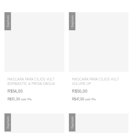
Esgotado
Esgotado
MASCARA PARA CILIOS VULT
MASCARA PARA CILIOS VULT
BOMBASTIC A PROVA D´AGUA
VOLUME UP
R$54,00
R$50,00
R$51,30
R$47,50
com
Pix
com
Pix
Esgotado
Esgotado