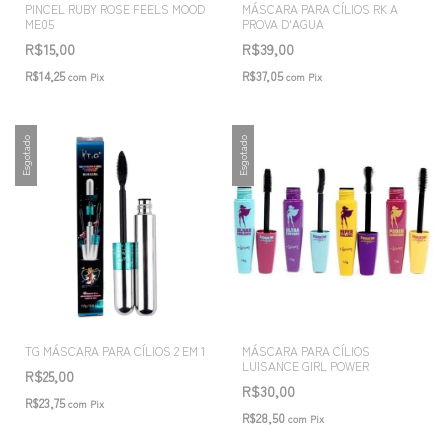
PINCEL RUBY ROSE FEELS MOOD
MÁSCARA PARA CÍLIOS RK A
ME05
PROVA D'AGUA
R$15,00
R$39,00
R$14,25
R$37,05
com
Pix
com
Pix
Esgotado
Esgotado
TG MÁSCARA PARA CÍLIOS 2 EM 1
MÁSCARA PARA CÍLIOS
LUISANCE GIRL POWER
R$25,00
R$30,00
R$23,75
com
Pix
R$28,50
com
Pix