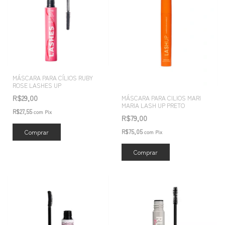
MÁSCARA PARA CÍLIOS RUBY
ROSE LASHES UP
R$29,00
MÁSCARA PARA CILIOS MARI
MARIA LASH UP PRETO
R$27,55
com
Pix
R$79,00
R$75,05
com
Pix