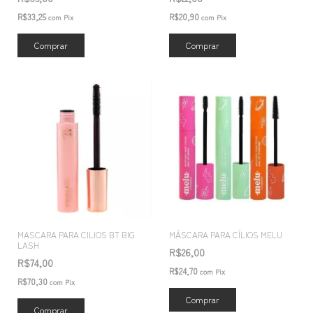
R$33,25
R$20,90
com
Pix
com
Pix
Comprar
MASCARA PARA CILIOS BT BIG
MÁSCARA PARA CÍLIOS MELU
LASH
R$26,00
R$74,00
R$24,70
com
Pix
R$70,30
com
Pix
Comprar