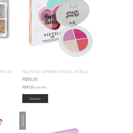
 FIESTA
PALETA DE SOMBRAS INFANTIL VIZZELA
R$50,00
R$47,50
com
Pix
Esgotado