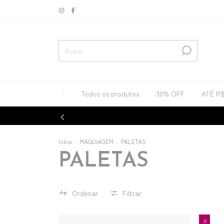
Todos os produtos
30% OFF
ATÉ R
Início
.
MAQUIAGEM
.
PALETAS
PALETAS
Ordenar
Filtrar