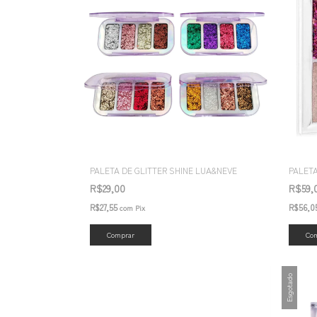
PALETA DE GLITTER SHINE LUA&NEVE
PALETA
R$29,00
R$59,
R$27,55
R$56,0
com
Pix
Co
Esgotado