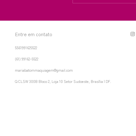
Entre em contato
5561991625522
(61) 99162-5522
mariabatommaquiagem@gmail.com
Q CLSW 300B Bloco 2, Loja 10 Setor Sudoeste, Brasília | DF.