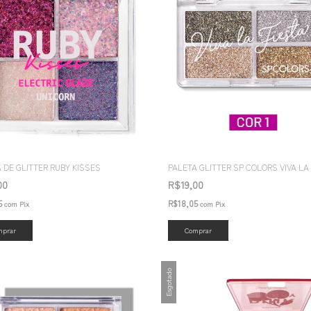
 DE GLITTER RUBY KISSES
PALETA GLITTER SP COLORS VIVA LA
00
R$19,00
5
R$18,05
com
Pix
com
Pix
mprar
Comprar
Esgotado