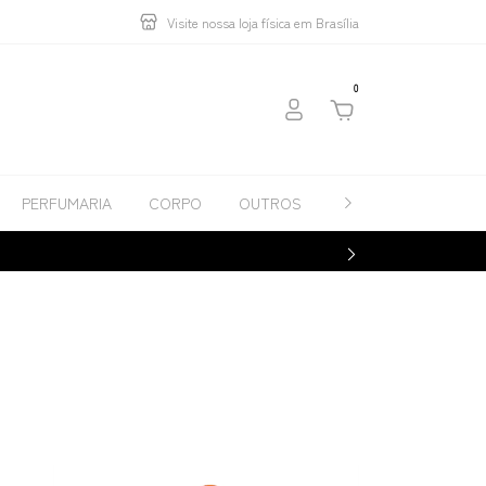
Visite nossa loja física em Brasília
0
PERFUMARIA
CORPO
OUTROS
Contato
Catálo