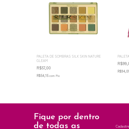
PALETA DE SOMBRAS SILK SKIN NATURE
PALETA
GLEAM
R$99
R$57,00
R$94,0
R$54,15
com
Pix
Fique por dentro
de todas as
Cadastre