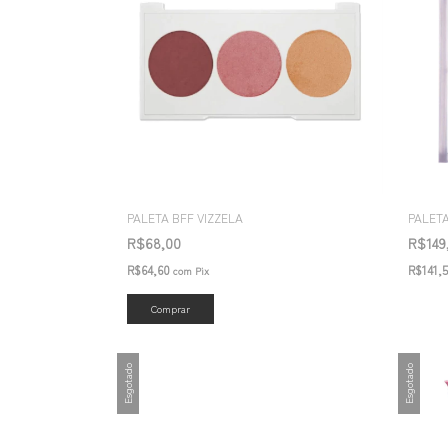
PALETA BFF VIZZELA
PALET
R$68,00
R$149
R$64,60
R$141,
com
Pix
Esgotado
Esgotado