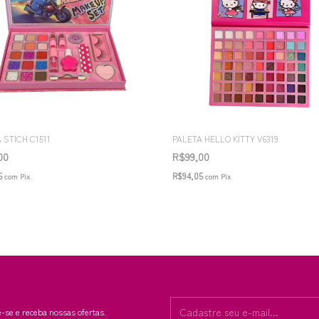
 STICH C1511
PALETA HELLO KITTY V6319
,00
R$99,00
5
R$94,05
com
Pix
com
Pix
-se e receba nossas ofertas.