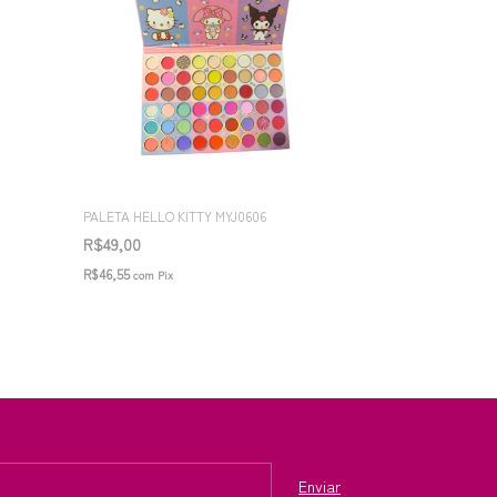
PALETA HELLO KITTY MYJ0606
R$49,00
R$46,55
com
Pix