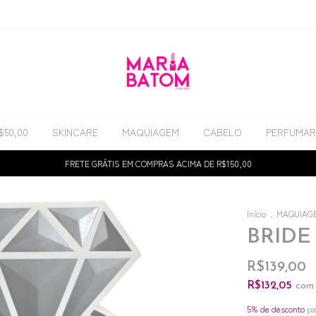
$50,00
SKINCARE
MAQUIAGEM
CABELO
PERFUMAR
FRETE GRÁTIS EM COMPRAS ACIMA DE R$150,00
Início
.
MAQUIAG
BRIDE
R$139,00
R$132,05
com
5% de desconto
pa