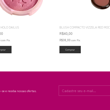
 HOLO DAILUS
BLUSH COMPACTO VIZZELA RED MO
,00
R$40,00
5
R$38,00
com
Pix
com
Pix
mprar
-se e receba nossas ofertas.