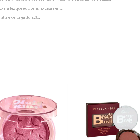
com a luz que eu queria no casamento.
atte e de longa duração.