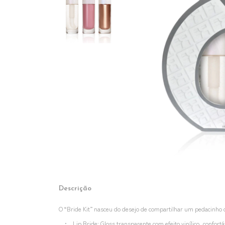
Descrição
O “Bride Kit” nasceu do desejo de compartilhar um pedacinho 
• Lip Bride: Gloss transparente com efeito vinílico, confortá