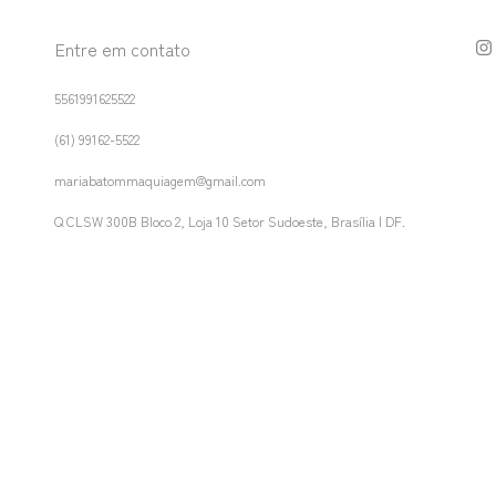
Entre em contato
5561991625522
(61) 99162-5522
mariabatommaquiagem@gmail.com
Q CLSW 300B Bloco 2, Loja 10 Setor Sudoeste, Brasília | DF.