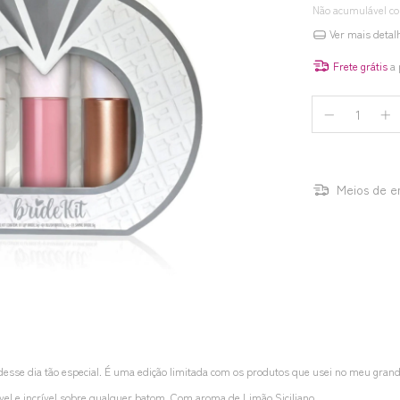
Não acumulável c
Ver mais detal
Frete grátis
a 
Meios de e
desse dia tão especial. É uma edição limitada com os produtos que usei no meu gra
vel e incrível sobre qualquer batom. Com aroma de Limão Siciliano.