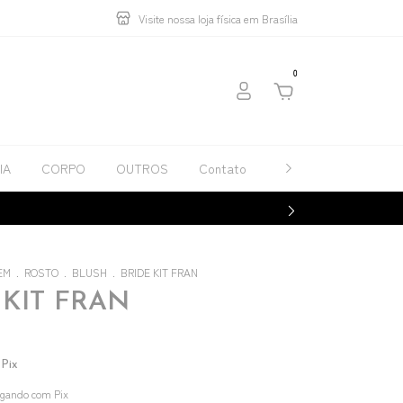
Visite nossa loja física em Brasília
0
IA
CORPO
OUTROS
Contato
Catálogos
EM
.
ROSTO
.
BLUSH
.
BRIDE KIT FRAN
 KIT FRAN
Pix
gando com Pix