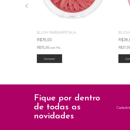
BLUSH MARGARIPETALA
BLUSH
R$79,00
R$39
R$75,05
R$37,0
com
Pix
Comprar
Co
Fique por dentro
de todas as
Cadastre
novidades