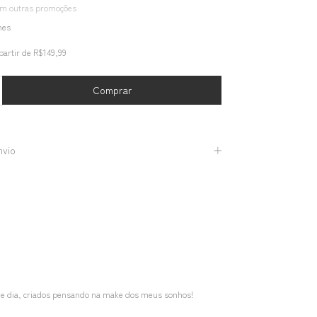
om outras promoções
hes
partir de
R$149,99
nvio
nde dia, criados pensando na make dos meus sonhos!