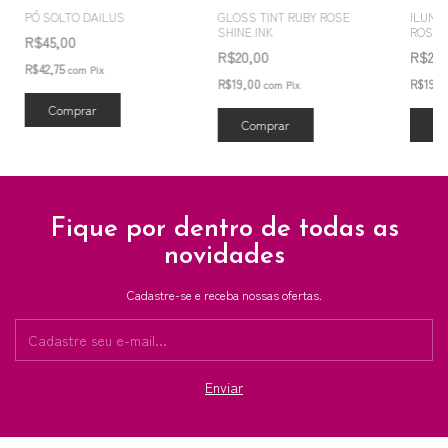
PÓ SOLTO DAILUS
GLOSS TINT RUBY ROSE
ILUMI
SHINE INK
ROSE 
R$45,00
R$20,00
R$20
R$42,75
com
Pix
R$19,00
R$19,
com
Pix
Comprar
Comprar
Co
Fique por dentro de todas as
novidades
Cadastre-se e receba nossas ofertas.