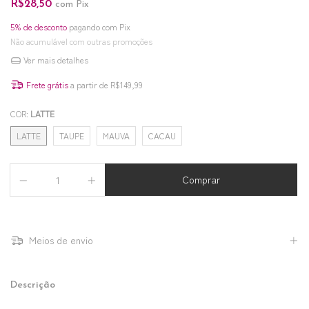
R$28,50
com
Pix
5% de desconto
pagando com Pix
Não acumulável com outras promoções
Ver mais detalhes
Frete grátis
a partir de
R$149,99
COR:
LATTE
LATTE
TAUPE
MAUVA
CACAU
Meios de envio
Descrição