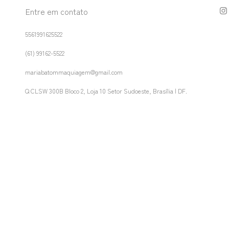
Entre em contato
5561991625522
(61) 99162-5522
mariabatommaquiagem@gmail.com
Q CLSW 300B Bloco 2, Loja 10 Setor Sudoeste, Brasília | DF.