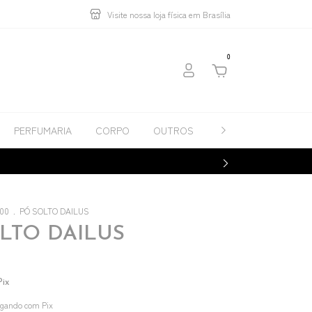
Visite nossa loja física em Brasília
0
PERFUMARIA
CORPO
OUTROS
Contato
Catálo
,00
.
PÓ SOLTO DAILUS
LTO DAILUS
Pix
gando com Pix