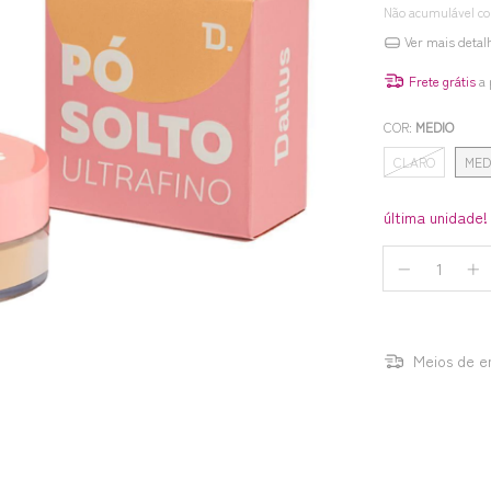
Não acumulável c
Ver mais detal
Frete grátis
a 
COR:
MEDIO
CLARO
MED
última unidade!
Meios de e