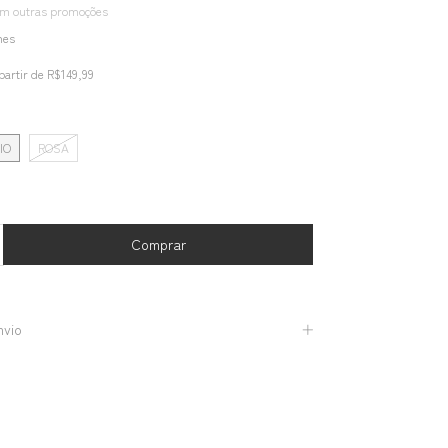
om outras promoções
hes
partir de
R$149,99
IO
ROSA
nvio