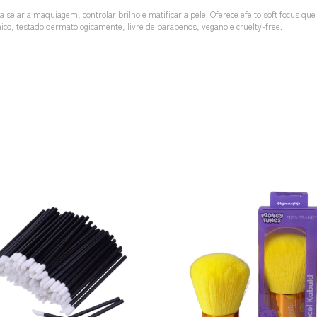
ra selar a maquiagem, controlar brilho e matificar a pele. Oferece efeito soft focus q
ênico, testado dermatologicamente, livre de parabenos, vegano e cruelty-free.