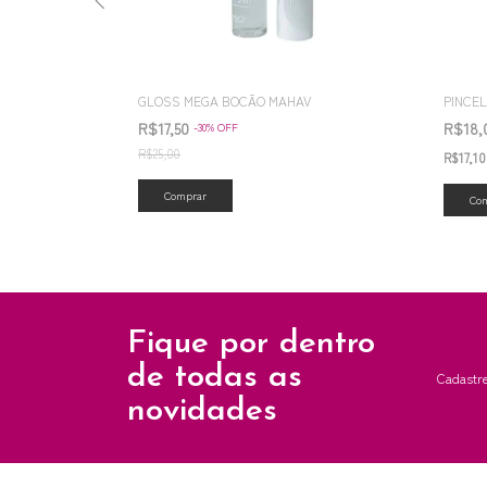
OSE CRYSTAL
GLOSS MEGA BOCÃO MAHAV
PINCE
R$17,50
R$18
-
30
%
OFF
R$25,00
R$17,1
Fique por dentro
de todas as
Cadastre
novidades