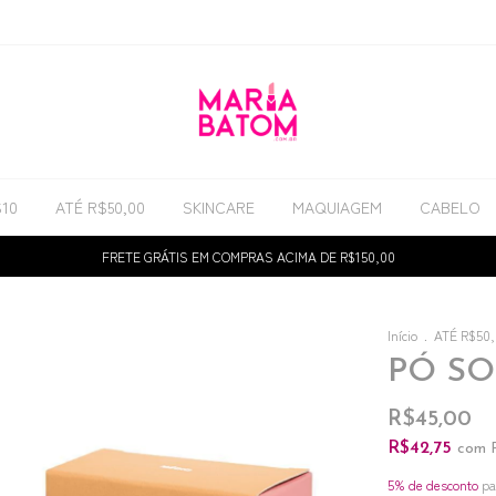
$10
ATÉ R$50,00
SKINCARE
MAQUIAGEM
CABELO
FRETE GRÁTIS EM COMPRAS ACIMA DE R$150,00
Início
.
ATÉ R$50
PÓ SO
R$45,00
R$42,75
com
5% de desconto
pa