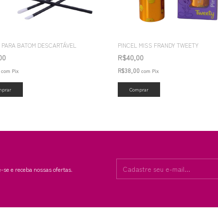
L PARA BATOM DESCARTÁVEL
PINCEL MISS FRANDY TWEETY
,00
R$40,00
0
R$38,00
com
Pix
com
Pix
-se e receba nossas ofertas.