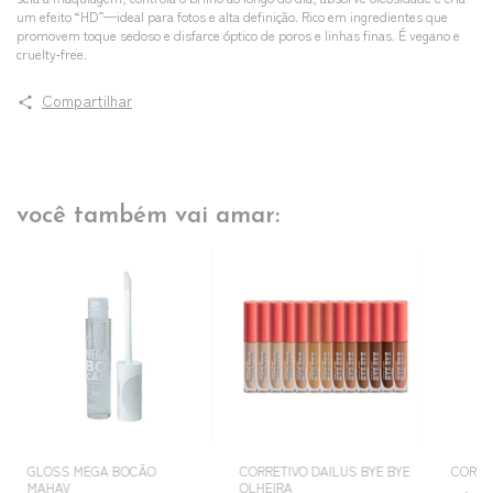
um efeito “HD”—ideal para fotos e alta definição. Rico em ingredientes que
promovem toque sedoso e disfarce óptico de poros e linhas finas. É vegano e
cruelty‑free.
Compartilhar
você também vai amar:
GLOSS MEGA BOCÃO
CORRETIVO DAILUS BYE BYE
CORRE
MAHAV
OLHEIRA