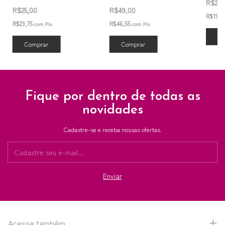
R$20
R$25,00
R$49,00
R$19,
R$23,75
R$46,55
com
Pix
com
Pix
Co
Comprar
Fique por dentro de todas as
novidades
Cadastre-se e receba nossas ofertas.
Acesse também