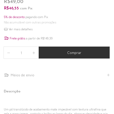
R$49,00
R$46,55
com
Pix
5% de desconto
pagando com Pix
Não acumulável com outras promoções
Ver mais detalhes
Frete grátis
a partir de
R$149,99
Meios de envio
Descrição
Um pó translúcido de acabamento mate impecável com textura ultrafina que
sela a maquiagem, controla o brilho ao longo do dia, absorve oleosidade e cria