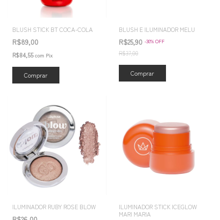
BLUSH STICK BT COCA-COLA
BLUSH E ILUMINADOR MELU
R$89,00
R$25,90
-
30
%
OFF
R$37,00
R$84,55
com
Pix
Comprar
Comprar
ILUMINADOR RUBY ROSE BLOW
ILUMINADOR STICK ICEGLOW
MARI MARIA
R$26,00