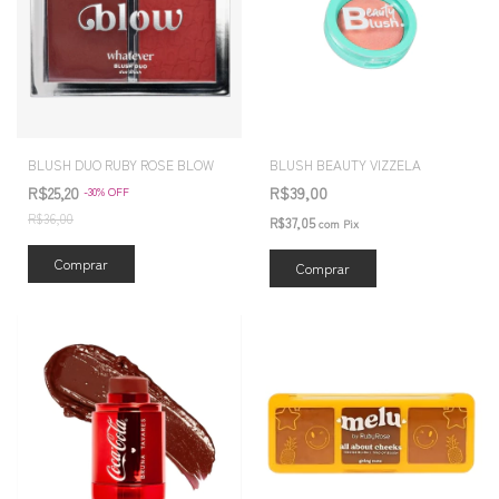
BLUSH DUO RUBY ROSE BLOW
BLUSH BEAUTY VIZZELA
R$25,20
R$39,00
-
30
%
OFF
R$36,00
R$37,05
com
Pix
Comprar
Comprar