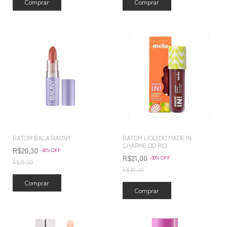
Comprar
Comprar
BATOM BALA BAUNY
BATOM LIQUIDO MADE IN
CHARME DO RIO
R$20,30
-
30
%
OFF
R$21,00
-
30
%
OFF
R$29,00
R$30,00
Comprar
Comprar