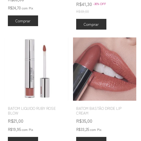
R$41,30
-
30
%
OFF
R$24,70
com
Pix
R$59,00
Comprar
Comprar
BATOM LIQUIDO RUBY ROSE
BATOM BASTÃO DRIDE LIP
BLOW
CREAM
R$21,00
R$35,00
R$19,95
R$33,25
com
Pix
com
Pix