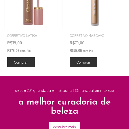
CORRETIVO LATIKA
CORRETIVO MASCAVO
R$79,00
R$79,00
R$75,05
R$75,05
com
Pix
com
Pix
Comprar
Comprar
desde 2017, fundada em Brasília | @mariabatommakeup
a melhor curadoria de
beleza
descubra mais