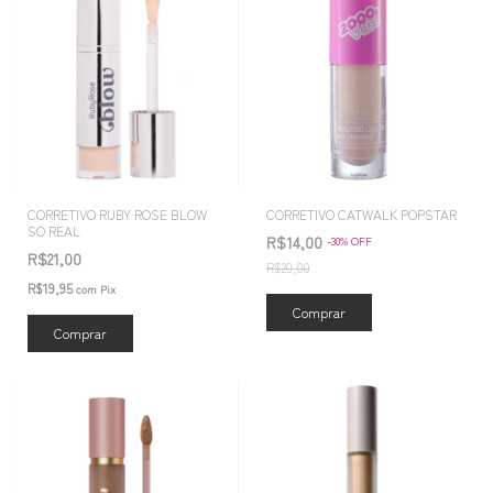
CORRETIVO RUBY ROSE BLOW
CORRETIVO CATWALK POPSTAR
SO REAL
R$14,00
-
30
%
OFF
R$21,00
R$20,00
R$19,95
com
Pix
Comprar
Comprar