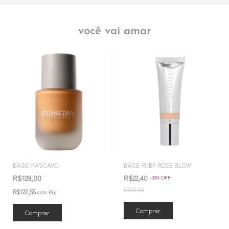
você vai amar
BASE MASCAVO
BASE RUBY ROSE BLOW
R$129,00
R$22,40
-
30
%
OFF
R$32,00
R$122,55
com
Pix
Comprar
Comprar